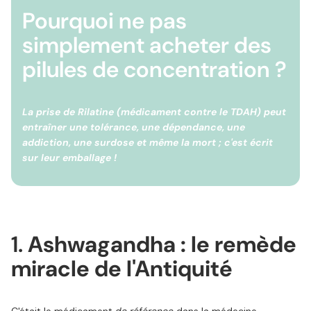
Pourquoi ne pas
simplement acheter des
pilules de concentration ?
La prise de Rilatine (médicament contre le TDAH) peut
entraîner une tolérance, une dépendance, une
addiction, une surdose et même la mort ; c'est écrit
sur leur emballage !
1.
Ashwagandha : le remède
miracle de l'Antiquité