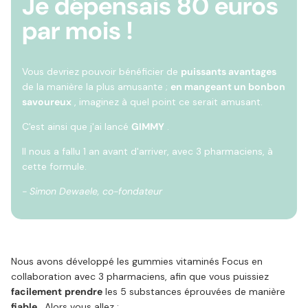
Je dépensais 80 euros
par mois !
Vous devriez pouvoir bénéficier de
puissants avantages
de la manière la plus amusante ;
en mangeant un bonbon
savoureux
, imaginez à quel point ce serait amusant.
C'est ainsi que j'ai lancé
GIMMY
.
Il nous a fallu 1 an avant d'arriver, avec 3 pharmaciens, à
cette formule.
- Simon Dewaele, co-fondateur
Nous avons développé les gummies vitaminés Focus en
collaboration avec 3 pharmaciens, afin que vous puissiez
facilement
prendre
les 5 substances éprouvées de manière
fiable
. Alors vous allez :