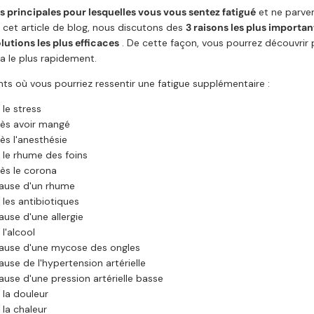
ns principales pour lesquelles vous vous sentez fatigué
et ne parve
 cet article de blog, nous discutons des
3 raisons les plus importan
lutions les plus efficaces
. De cette façon, vous pourrez découvri
a le plus rapidement.
 où vous pourriez ressentir une fatigue supplémentaire :
 le stress
rès avoir mangé
ès l'anesthésie
r le rhume des foins
rès le corona
cause d'un rhume
 les antibiotiques
ause d'une allergie
 l'alcool
cause d'une mycose des ongles
ause de l'hypertension artérielle
ause d'une pression artérielle basse
 la douleur
 la chaleur