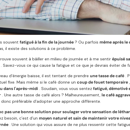
us souvent
fatigué à la fin de la journée
? Ou parfois
même après le 
s, il existe des solutions à ce problème.
rouve souvent à bâiller en milieu de journée et à me sentir
épuisé s
. Savez-vous ce qui cause la fatigue et ce que je devrais éviter de fa
veau d’énergie baisse, il est tentant de prendre
une tasse de café
. 
tuel fixe. Mais même si le café donne un
coup de fouet temporaire
,
u dans l'après-midi
. Soudain, vous vous sentez
fatigué, démotivé 
r
. Une autre tasse de café alors ? Malheureusement,
le café aggrav
st donc préférable d'adopter une approche différente.
nc pas une bonne solution pour soulager votre sensation de létharg
z besoin, c’est d’un
moyen naturel et sain de maintenir votre nive
urnée
. Une solution qui vous assure de ne plus ressentir cette fatigu