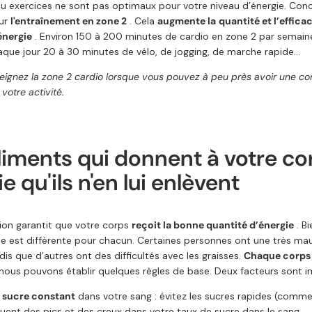
ou exercices ne sont pas optimaux pour votre niveau d’énergie. Co
sur
l'entraînement en zone 2
. Cela
augmente la
quantité et l’efficac
énergie
. Environ 150 à 200 minutes de cardio en zone 2 par semain
aque jour 20 à 30 minutes de vélo, de jogging, de marche rapide...
teignez la zone 2 cardio lorsque vous pouvez à peu près avoir une co
otre activité.
aliments qui donnent à votre co
e qu'ils n'en lui enlèvent
ion garantit que votre corps
reçoit la bonne quantité d’énergie
. Bi
ne est différente pour chacun. Certaines personnes ont une très mau
dis que d’autres ont des difficultés avec les graisses.
Chaque corps 
 nous pouvons établir quelques règles de base. Deux facteurs sont im
 sucre constant
dans votre sang : évitez les sucres rapides (comme
uent des pics et des creux dans votre taux de sucre dans le sang.