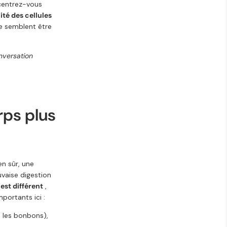
ncentrez-vous
ité des cellules
e semblent être
nversation
rps plus
en sûr, une
vaise digestion
est différent
,
portants ici :
 les bonbons),