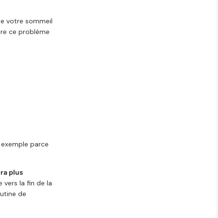
de votre sommeil
dre ce problème
r exemple parce
ra plus
ers la fin de la
outine de