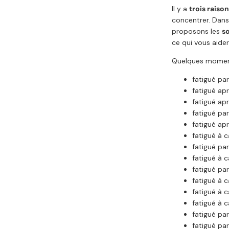
Il y a
trois raiso
concentrer. Dans
proposons les
so
ce qui vous aider
Quelques moments
fatigué par
fatigué ap
fatigué apr
fatigué pa
fatigué ap
fatigué à 
fatigué par
fatigué à c
fatigué par
fatigué à 
fatigué à c
fatigué à c
fatigué par
fatigué par