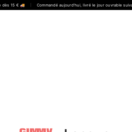
te dès 15 € 🚚
Commandé aujourd'hui, livré le jour ouvrable suiv