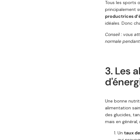
Tous les sports 
principalement 
productrices d’
idéales. Donc ch
Conseil : vous at
normale pendant v
3. Les 
d'énergi
Une bonne nutrit
alimentation sai
des glucides, tan
mais en général,
Un
taux de
qui provoq