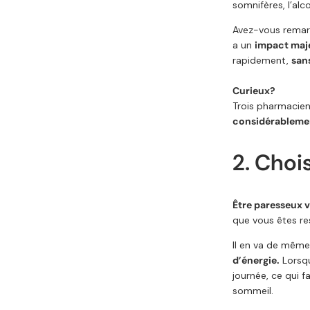
somnifères, l’alc
Avez-vous rema
a un
impact maje
rapidement,
san
Curieux?
Trois pharmacie
considérablemen
2. Choi
Être paresseux v
que vous êtes re
Il en va de même 
d’énergie.
Lorsqu
journée, ce qui f
sommeil.