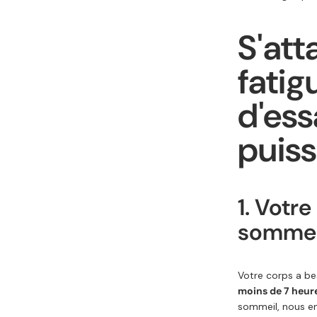
S'att
fatig
d'ess
puis
1. Votr
sommeil
Votre corps a be
moins de 7 heur
sommeil, nous 