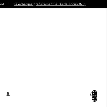
ant
Téléchargez gratuitement le Guide Focus (NL)
Nombre
total
d’articles
dans le
panier: 0
Compte