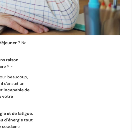
déjeuner
? Ne
ans raison
ire ? »
Pour beaucoup,
 il s'ensuit un
et incapable de
e votre
ie et de fatigue.
au d’énergie tout
e soudaine.