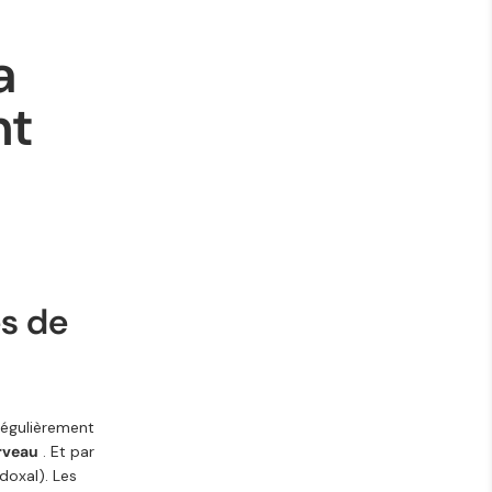
a
nt
es de
régulièrement
rveau
. Et par
oxal). Les