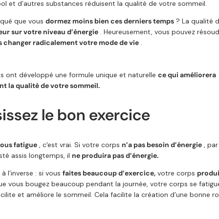
ool et d’autres substances réduisent la qualité de votre sommeil.
rqué que vous
dormez moins bien ces derniers temps
? La qualité 
ur sur votre niveau d’énergie
. Heureusement, vous pouvez résou
s changer radicalement votre mode de vie
.
ns ont développé
une formule unique et naturelle
ce qui améliorera
t la qualité de votre sommeil.
sissez le bon exercice
ous fatigue
, c'est vrai. Si votre corps
n’a pas besoin d’énergie
, pa
sté assis longtemps, il
ne produira pas d’énergie.
à l’inverse : si vous
faites beaucoup d’exercice,
votre corps
produi
e vous bougez beaucoup pendant la journée, votre corps se fatigue v
acilite et améliore le sommeil. Cela facilite la création d’une bonne r