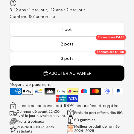
3-12 ans : 1 par jour, +12 ans : 2 par jour.
Combine & économise
1 pot
Économisez €4,95
2 pots
Économisez €11,90
3 pots
AJOUTER AU PANIER
Moyens de paiement
Les transactions sont 100% sécurisées et cryptées.
Commandé avant 22h00,
Frais de port offerts dès 15€
livré le jour ouvrable suivant.
60 gummies
Fruits tropicaux
Meilleur produit de l'année
Plus de 10 000 clients
2024-2025
satisfaits