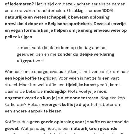
of ledematen
? Het is tijd om deze klachten serieus te nemen
en de oorzaken te achterhalen. Gelukkig is er
een 100%
natuurlijke en wetenschappelijk bewezen oplossing
ontwikkeld door drie Belgische apothekers. Deze suikervrije
en vegan formule kan je helpen om je energieniveau weer op
peil te krijgen.
Ik merk vaak dat ik midden op de dag aan het
geeuwen ben en me
zonder duidelijke verklaring
uitgeput
voel.
Wanneer onze energieniveaus zakken, is het verleidelijk om naar
een kopje koffie
te grijpen. Voor velen is het zelfs een vast
ritueel. Maar hoewel koffie een
tijdelijke boost
geeft, komt
daarna de bekende
middagdip
. Plots voel je je
moe,
ongemotiveerd en kun je je niet concentreren
. Nog een kop
koffie dan? Helaas
verergert koffie je dipje
, het is beter om
een andere aanpak te kiezen.
Koffie is dus
geen goede oplossing voor je suffe en vermoeide
gevoel.
Wat je nodig hebt, is een
natuurlijke en gezonde