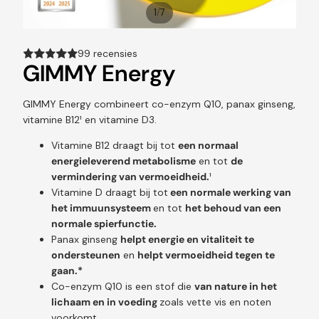
/
1
7
99 recensies
GIMMY Energy
GIMMY Energy combineert co-enzym Q10, panax ginseng,
vitamine B12¹ en vitamine D3.
Vitamine B12 draagt bij tot
een normaal
energieleverend metabolisme
en tot
de
vermindering van vermoeidheid.
¹
Vitamine D draagt bij tot
een normale werking van
het immuunsysteem
en tot
het behoud van een
normale spierfunctie.
Panax ginseng
helpt energie en vitaliteit te
ondersteunen
en
helpt vermoeidheid tegen te
gaan.*
Co-enzym Q10 is een stof die
van nature in het
lichaam en in voeding
zoals vette vis en noten
voorkomt.