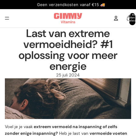
Vandaag besteld, volgende werkdag in huis
Geen verzendkosten vanaf €15 🚚
Totaal aa
artikelen
winkelwa
0
Last van extreme
vermoeidheid? #1
oplossing voor meer
energie
25 juli 2024
Voel je je vaak
extreem vermoeid na inspanning of zelfs
zonder enige inspanning?
Heb je last van
vermoeide voeten