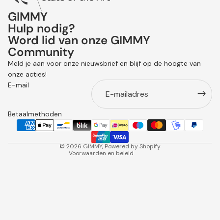
GIMMY
Hulp nodig?
Word lid van onze GIMMY
Community
Terugbetalingsbeleid
Meld je aan voor onze nieuwsbrief en blijf op de hoogte van
Privacybeleid
onze acties!
Algemene voorwaarden
E-mail
Verzendbeleid
Contactgegevens
Betaalmethoden
Wettelijke kennisgeving
Annuleringsbeleid
© 2026
GIMMY
, Powered by Shopify
Voorwaarden en beleid