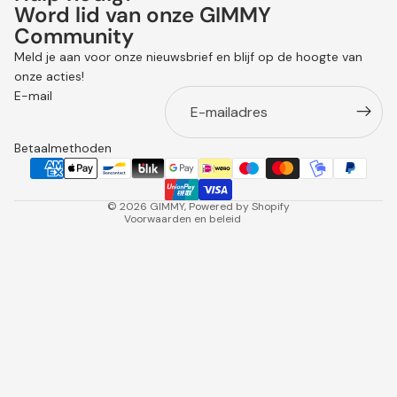
Word lid van onze GIMMY
Community
Terugbetalingsbeleid
Meld je aan voor onze nieuwsbrief en blijf op de hoogte van
Privacybeleid
onze acties!
Algemene voorwaarden
E-mail
Verzendbeleid
Contactgegevens
Betaalmethoden
Wettelijke kennisgeving
Annuleringsbeleid
© 2026
GIMMY
, Powered by Shopify
Voorwaarden en beleid