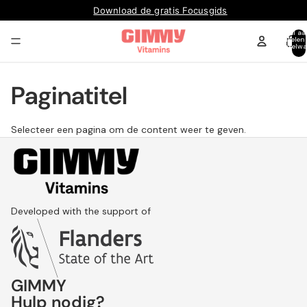
Download de gratis Focusgids
Totaal aa
artikelen
winkelwa
0
Paginatitel
Selecteer een pagina om de content weer te geven.
Developed with the support of
GIMMY
Hulp nodig?