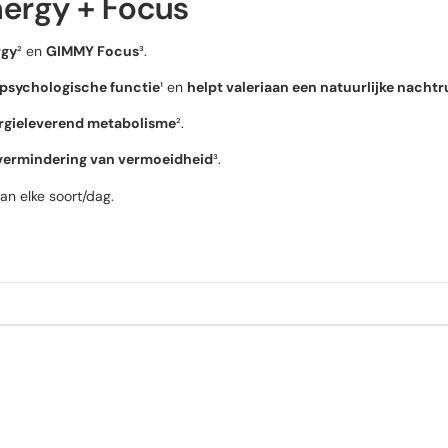
nergy + Focus
rgy
² en
GIMMY Focus
³.
 psychologische functie
¹ en
helpt valeriaan een natuurlijke nacht
ergieleverend metabolisme
².
de vermindering van vermoeidheid
³.
van elke soort/dag.