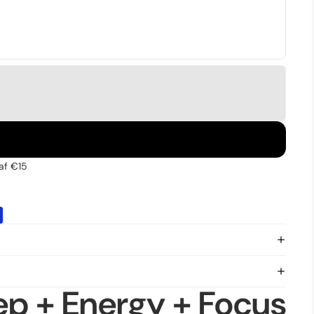
af €15
ep + Energy + Focus