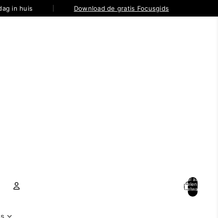
ag in huis
Download de gratis Focusgids
Totaal aantal
artikelen in
winkelwagen:
0
Account