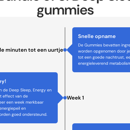
gummies
Snelle opname
De Gummies bevatten ingre
le minuten tot een uurtje
worden opgenomen door je 
tot een goede nachtrust, e
energieleverend metabolism
ey!
van de Deep Sleep, Energy en
t effect van de
Week 1
veer een week merkbaar
energiepeil en
orden goed ondersteund.