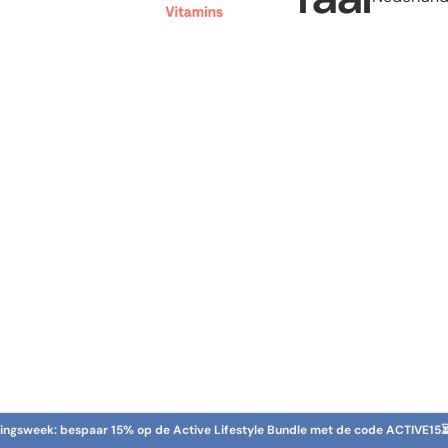
rtingsweek: bespaar 15% op de Active Lifestyle Bundle met de code ACTIVE15
⏳