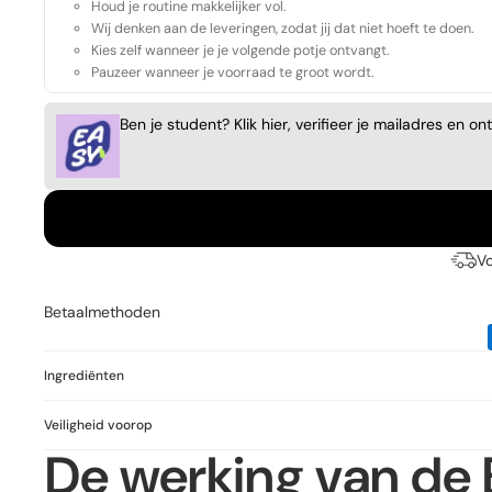
Houd je routine makkelijker vol.
Wij denken aan de leveringen, zodat jij dat niet hoeft te doen.
Kies zelf wanneer je je volgende potje ontvangt.
Pauzeer wanneer je voorraad te groot wordt.
Ben je student? Klik hier, verifieer je mailadres en o
Vo
Betaalmethoden
Ingrediënten
Veiligheid voorop
De werking van de 