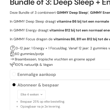
Bundle of 3: Deep Sleep + E
Deze Bundle of 3 combineert
GIMMY Deep Sleep
¹,
GIMMY Ene
In GIMMY Deep Sleep draagt
vitamine B6 bij tot een normale
In GIMMY Energy draagt
vitamine B12 bij tot een normaal en
In GIMMY Focus dragen de
vitamines B6, B11 en B12 bij tot 
3–12 jaar: 1 Energy + 1 Focus/dag. Vanaf 12 jaar: 2 gummies 
60 gummies/potje
Braambessen, tropische vruchten en groene appel
100% natuurlijk & Vegan
Eenmalige aankoop
Abonneer & bespaar
Bespaar 25% op elke bestelling.
Opzegbaar na je 2e levering.