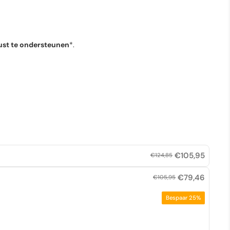
rust te ondersteunen
*.
€105,95
€124,85
€79,46
€105,95
Bespaar 25%