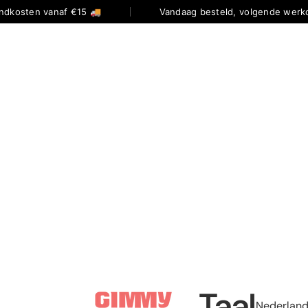
ndkosten vanaf €15 🚚
Vandaag besteld, volgende werkd
Taal