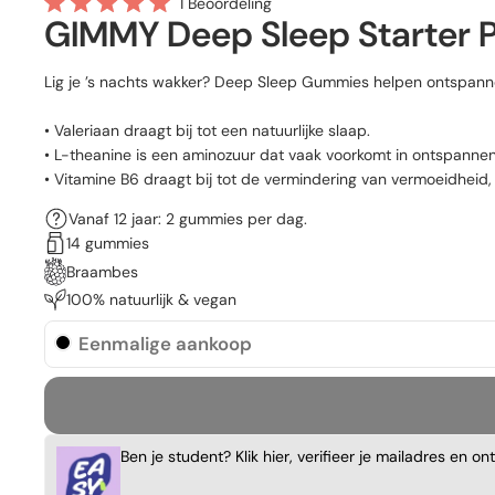
Klik
1
Beoordeling
Beoordeeld
GIMMY Deep Sleep Starter 
om
met
naar
5.0
van
de
de
Lig je ’s nachts wakker? Deep Sleep Gummies helpen ontspann
5
beoordelingen
sterren
te
• Valeriaan draagt bij tot een natuurlijke slaap.
scrollen
• L-theanine is een aminozuur dat vaak voorkomt in ontspanne
• Vitamine B6 draagt bij tot de vermindering van vermoeidheid
Vanaf 12 jaar: 2 gummies per dag.
14 gummies
Braambes
100% natuurlijk & vegan
Eenmalige aankoop
Ben je student? Klik hier, verifieer je mailadres en o