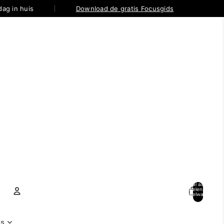
ag in huis
Download de gratis Focusgids
Totaal aantal
artikelen in
winkelwagen:
0
Account