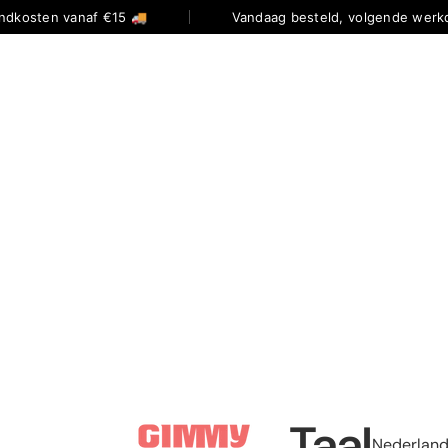
ndkosten vanaf €15 🚚
Vandaag besteld, volgende werkd
Taal