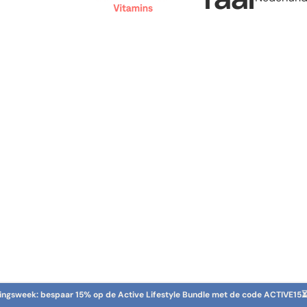
rtingsweek: bespaar 15% op de Active Lifestyle Bundle met de code ACTIVE15
⏳