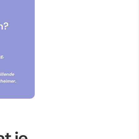
n?
g,
illende
zheimer.
t je