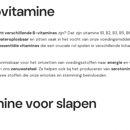
pvitamine
ht verschillende B-vitamines
zijn? Dat zijn vitamine B1, B2, B3, B5, B6
ateroplosbaar
en zitten vaak in het vocht van onze voedingsmidde
 essentiële vitamines
die een cruciale rol spelen in verschillende lic
 onmisbaar voor het omzetten van voedingsstoffen naar
energie
en 
n ons
zenuwstelsel
. Ze helpen ook bij het produceren van
serotoni
twee stoffen die onze emoties en stemming beïnvloeden.
ine voor slapen