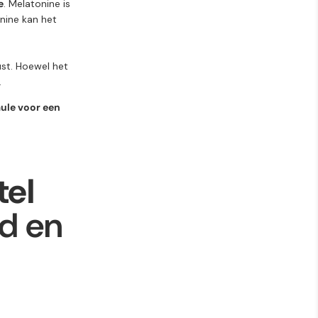
e
. Melatonine is
nine kan het
ust. Hoewel het
.
mule voor een
tel
d en