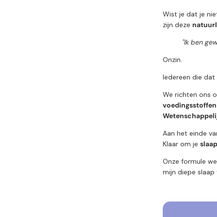
Wist je dat je n
zijn deze
natuurl
"Ik ben gew
Onzin.
Iedereen die dat
We richten ons 
voedingsstoffe
Wetenschappeli
Aan het einde van
Klaar om je
slaap
Onze formule wer
mijn diepe slaap