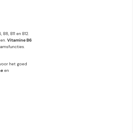
, B8, B11 en B12.
len.
Vitamine B6
haamsfuncties.
voor het goed
ne
en