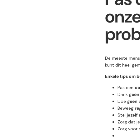
onze
prob
De meeste mensen
kunt dit heel gem
Enkele tips om b
Pas een
co
Drink
geen
Doe
geen
d
Beweeg
re
Stel jezelf
Zorg dat j
Zorg voor 
...