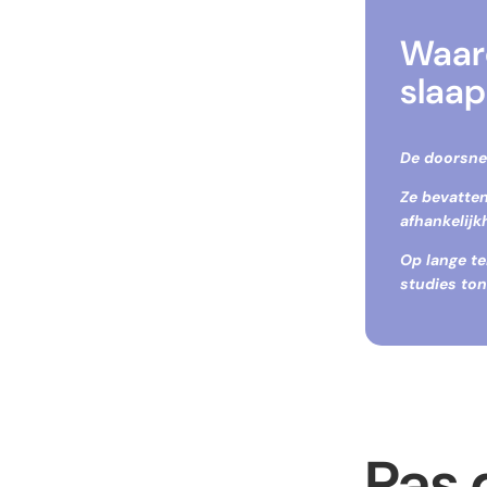
Waar
slaap
De doorsnee
Ze bevatten
afhankelijk
Op lange t
studies ton
Pas 