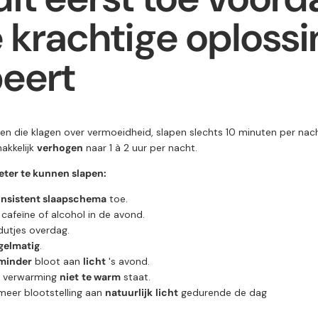
 krachtige oplossi
eert
 die klagen over vermoeidheid, slapen slechts 10 minuten per nach
akkelijk
verhogen
naar 1 à 2 uur per nacht.
eter te kunnen slapen:
nsistent slaapschema
toe.
cafeïne of alcohol in de avond.
utjes overdag.
gelmatig
.
minder
bloot aan
licht
's avond.
e verwarming
niet
te warm
staat.
meer blootstelling aan
natuurlijk
licht
gedurende de dag