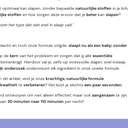
iet optimaal kan slapen, zonder bepaalde
natuurlijke stoffen
in je li
ijke stoffen
en hoe zorgen deze ervoor dat je
beter
kan
slapen
?
oon het type dat niet snel in slaap valt."
 dacht en toch onze formule volgde,
slaapt nu als een baby; zonder
op de
kern
van het probleem en zorgen dat jij alle
essentiële
n
binnenkrijgt. Hierdoor val je, zelfs op stressvolle dagen, snel inslaap.
jk
onderzoek
ondersteunt elk ingrediënt in onze unieke formule.
 dit artikel, vind je onze
krachtige, natuurlijke formule
.
kwaliteit
te
verbeteren
? Het kost je slechts
een paar seconden.
d ontworpen om niet alleen effectief, maar ook
aangenaam
te zijn
 van
30 minuten naar 110 minuten
per nacht!