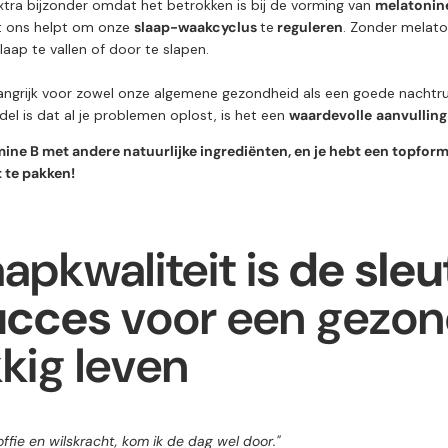
xtra bijzonder omdat het betrokken is bij de vorming van
melatonin
 ons helpt om onze
slaap-waakcyclus
te
reguleren
. Zonder melato
slaap te vallen of door te slapen.
langrijk voor zowel onze algemene gezondheid als een goede nachtr
l is dat al je problemen oplost, is het een
waardevolle
aanvulling
ine B met andere natuurlijke ingrediënten, en je hebt een topfor
 te pakken!
aapkwaliteit is
de sleu
ucces
voor een gezon
kig leven
ffie en wilskracht, kom ik de dag wel door."