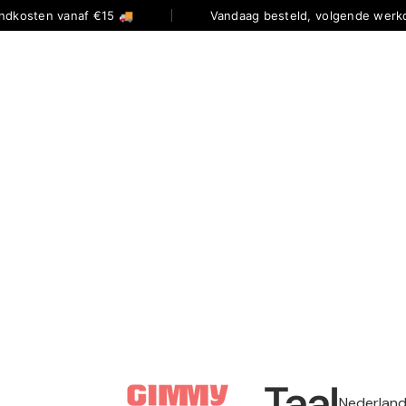
ndkosten vanaf €15 🚚
Vandaag besteld, volgende werkd
Taal