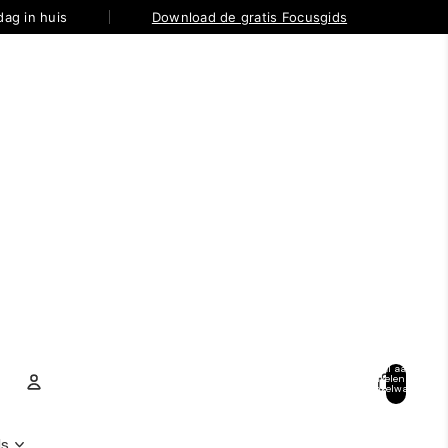
ag in huis
Download de gratis Focusgids
Totaal aantal
artikelen in
winkelwagen:
0
Account