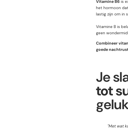
Vitamine B6
is e
het hormoon dat
lastig zijn om in 
Vitamine B is be
geen wondermidde
Combineer vitam
goede nachtrust
Je sl
tot s
geluk
"Met wat ko