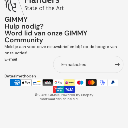
GIMMY
Hulp nodig?
Word lid van onze GIMMY
Community
Terugbetalingsbeleid
Meld je aan voor onze nieuwsbrief en blijf op de hoogte van
Privacybeleid
onze acties!
Algemene voorwaarden
E-mail
Verzendbeleid
Contactgegevens
Betaalmethoden
Wettelijke kennisgeving
Annuleringsbeleid
© 2026
GIMMY
, Powered by Shopify
Voorwaarden en beleid