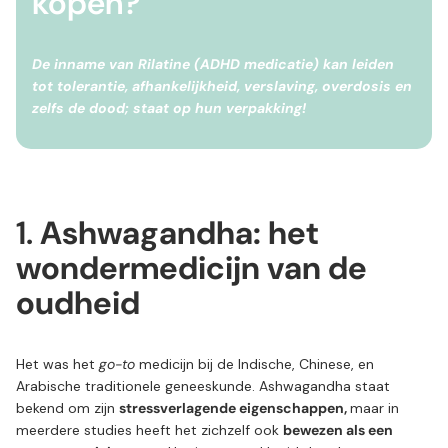
kopen?
De inname van Rilatine (ADHD medicatie) kan leiden
tot tolerantie, afhankelijkheid, verslaving, overdosis en
zelfs de dood; staat op hun verpakking!
1.
Ashwagandha: het
wondermedicijn van de
oudheid
Het was het
go-to
medicijn bij de Indische, Chinese, en
Arabische traditionele geneeskunde. Ashwagandha staat
bekend om zijn
stressverlagende eigenschappen,
maar in
meerdere studies heeft het zichzelf ook
bewezen als een