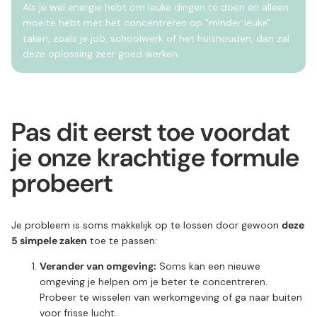
Als je wel energie hebt om leuke dingen te doen en alleen
moeite hebt met het concentreren op "minder leuke"
taken, zoals je job, schoolwerk of het huishouden, dan zal
deze oplossing zeer goed werken.
Pas dit eerst toe voordat
je onze krachtige formule
probeert
Je probleem is soms makkelijk op te lossen door gewoon
deze
5 simpele zaken
toe te passen:
Verander van omgeving:
Soms kan een nieuwe
omgeving je helpen om je beter te concentreren.
Probeer te wisselen van werkomgeving of ga naar buiten
voor frisse lucht.