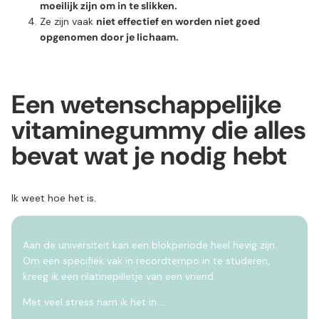
moeilijk zijn om in te slikken.
Ze zijn vaak
niet effectief en worden niet goed
opgenomen door je lichaam.
Een wetenschappelijke
vitaminegummy die alles
bevat wat je nodig hebt
Ik weet hoe het is.
Aan de universiteit kan een blokperiode heel hevig zijn.
Om een specifiek vak in recordtempo in te studeren,
kreeg ik een rilatinepilletje van een vriend.
Met veel stress nam ik het in …