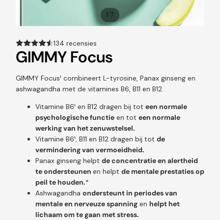
/
1
7
134 recensies
GIMMY Focus
GIMMY Focus¹ combineert L-tyrosine, Panax ginseng en
ashwagandha met de vitamines B6, B11 en B12.
Vitamine B6¹ en B12 dragen bij tot
een normale
psychologische functie
en tot
een normale
werking van het zenuwstelsel.
Vitamine B6¹, B11 en B12 dragen bij tot
de
vermindering van vermoeidheid.
Panax ginseng helpt
de concentratie en alertheid
te ondersteunen
en helpt
de mentale prestaties op
peil te houden.
*
Ashwagandha
ondersteunt in periodes van
mentale en nerveuze spanning
en
helpt het
lichaam om te gaan met stress.