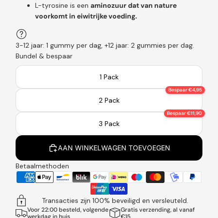
L-tyrosine is een
aminozuur dat van nature
voorkomt in eiwitrijke voeding.
3-12 jaar: 1 gummy per dag, +12 jaar: 2 gummies per dag.
Bundel & bespaar
1 Pack
Bespaar €4,95
2 Pack
Bespaar €11,90
3 Pack
AAN WINKELWAGEN TOEVOEGEN
Betaalmethoden
Transacties zijn 100% beveiligd en versleuteld.
Voor 22:00 besteld, volgende
Gratis verzending, al vanaf
werkdag in huis
€15