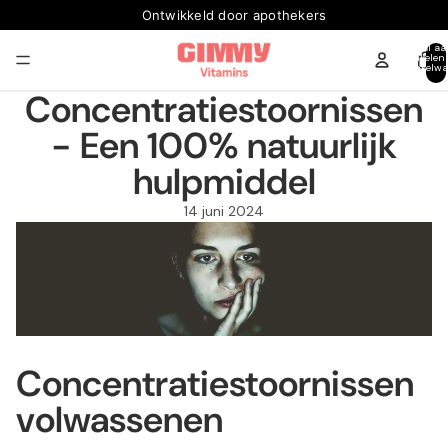
Geen verzendkosten vanaf €15 🚚
Ontwikkeld door apothekers
Totaal aa
artikelen
winkelwa
0
Concentratiestoornissen
- Een 100% natuurlijk
hulpmiddel
14 juni 2024
Concentratiestoornissen
volwassenen