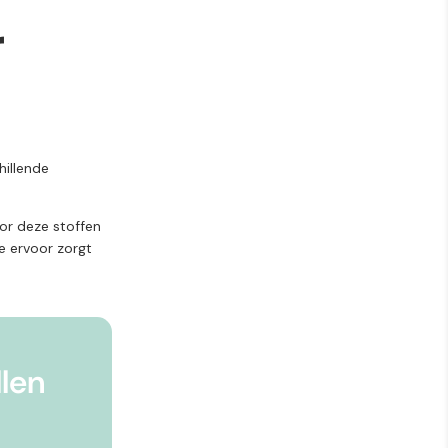
r
hillende
or deze stoffen
ie ervoor zorgt
len