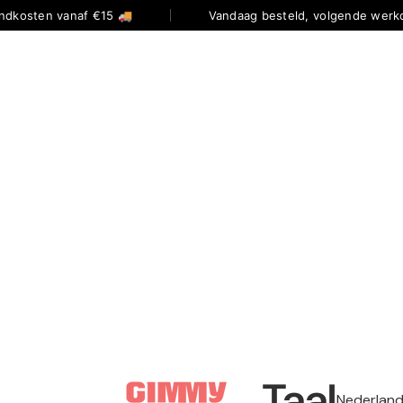
ndkosten vanaf €15 🚚
Vandaag besteld, volgende werkd
Taal