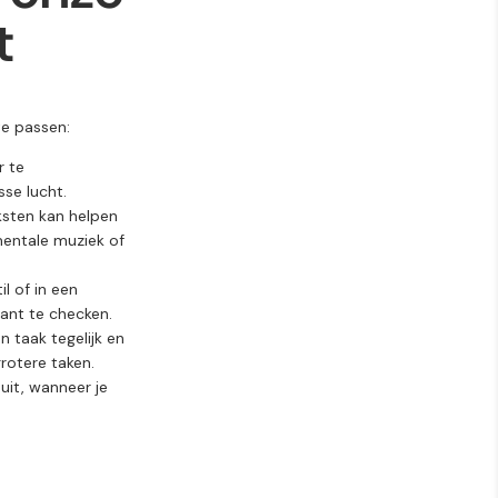
t
e passen:
r te
se lucht.
ksten kan helpen
mentale muziek of
l of in een
ant te checken.
 taak tegelijk en
rotere taken.
uit, wanneer je