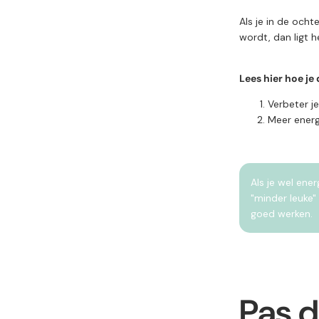
Als je in de ocht
wordt, dan ligt h
Lees hier hoe j
Verbeter j
Meer energ
Als je wel ene
"minder leuke"
goed werken.
Pas d