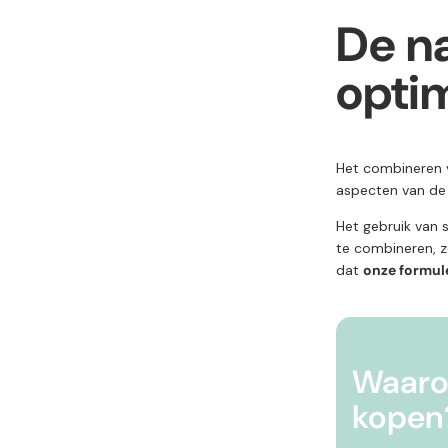
De na
opti
Het combineren
aspecten van d
Het gebruik van 
te combineren, zo
dat
onze
formule 
Waarom
kopen