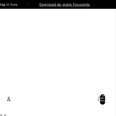
ag in huis
Download de gratis Focusgids
Totaal aantal
artikelen in
winkelwagen:
0
Account