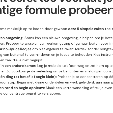
tige formule probeer
soms makkelijk op te lossen door gewoon
deze 5 simpele zaken
toe t
van omgeving:
Soms kan een nieuwe omgeving je helpen om je bete
en. Probeer te wisselen van werkomgeving of ga naar buiten voor fris
r no-lyrics liedjes
om niet afgeleid te raken: Muziek zonder songte
ng van buitenaf te verminderen en je focus te behouden. Kies instru
en taal die je niet begrijpt.
in een andere kamer:
Leg je mobiele telefoon weg en zet hem op sti
er. Zo voorkom je de verleiding om je berichten en meldingen const
n ding tot het af is (begin klein):
Probeer je te concentreren op één
voor stap. Begin met kleine onderdelen en werk geleidelijk aan naar g
en rond en begin opnieuw:
Maak een korte wandeling of rek je even 
je concentratie begint te verslappen.