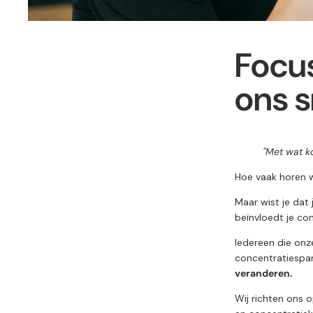
Focus
ons s
"Met wat ko
Hoe vaak horen 
Maar wist je dat 
beïnvloedt je co
Iedereen die onz
concentratiespan
veranderen.
Wij richten ons 