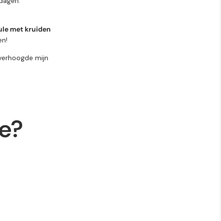
 dagen.
le met kruiden
en!
k verhoogde mijn
ie?