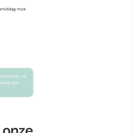
e namiddag moe
oncentreren op
ssing zeer
e onze