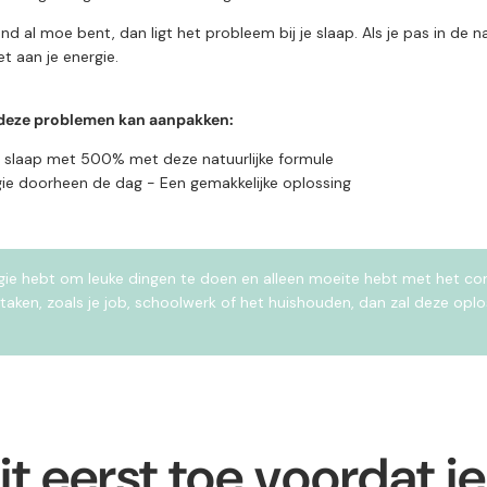
end al moe bent, dan ligt het probleem bij je slaap. Als je pas in d
et aan je energie.
e deze problemen kan aanpakken:
e slaap met 500% met deze natuurlijke formule
ie doorheen de dag - Een gemakkelijke oplossing
rgie hebt om leuke dingen te doen en alleen moeite hebt met het c
 taken, zoals je job, schoolwerk of het huishouden, dan zal deze oplo
it eerst toe voordat j