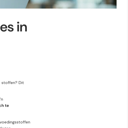
es in
 stoffen? Dit
'n
sch te
 voedingsstoffen