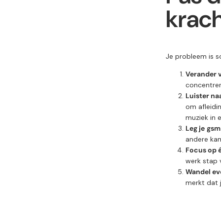
krach
Je probleem is 
Verander 
concentrer
Luister naa
om afleidi
muziek in e
Leg je
gsm 
andere kam
Focus op éé
werk stap 
Wandel ev
merkt dat 