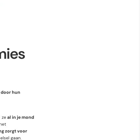
mies
n door hun
 ze
al in je mond
het
ng zorgt voor
elsel gaan.