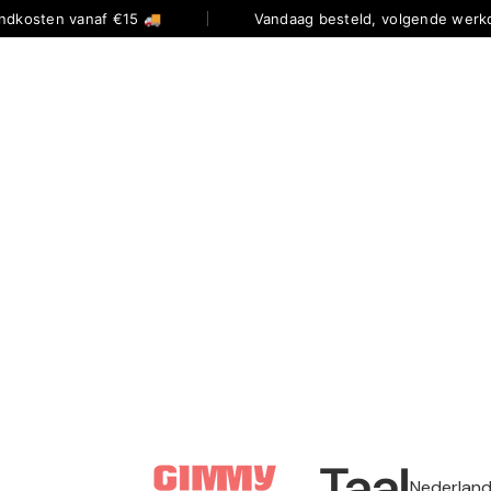
ndkosten vanaf €15 🚚
Vandaag besteld, volgende werkd
Taal