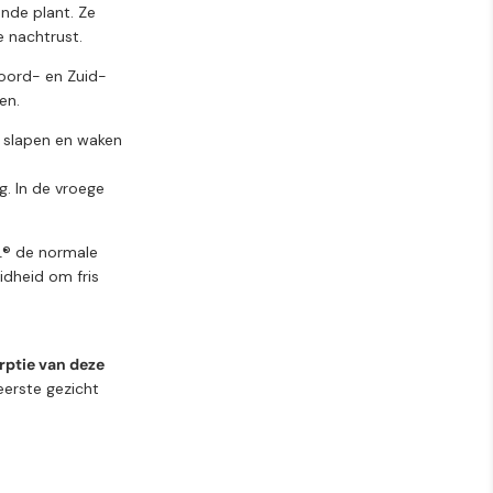
ende plant. Ze
 nachtrust.
oord- en Zuid-
en.
an slapen en waken
g. In de vroege
L® de normale
idheid om fris
rptie van deze
 eerste gezicht