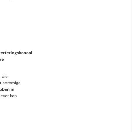
verteringskanaal
re
 die
at sommige
bben in
iever kan