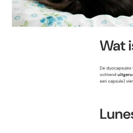
Wat i
De duocapsules 
ochtend
uitgeru
een capsule) vie
Lunes