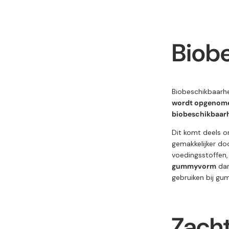
Biob
Biobeschikbaarhe
wordt opgenomen
biobeschikbaar
Dit komt deels 
gemakkelijker d
voedingsstoffen,
gummyvorm
dan
gebruiken bij gum
Zach