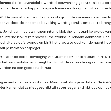
 lavendelolie:
Lavendelolie wordt al eeuwenlang gebruikt als relaxer
spannende eigenschappen toegeschreven en draagt bij tot een goede
em:
De passiebloem komt oorspronkelijk uit de warmere delen van N
aar ze door de inheemse bevolking wordt gebruikt om rust te breng
e:
Je lichaam heeft zijn eigen interne klok die je natuurlijke cyclus v
 Die interne klok regelt hoeveel melatonine je lichaam aanmaakt. Het
ehalte stijgt ‘s avonds en blijft het grootste deel van de nacht hoo
alt je melatoninespiegel.
B6:
Door de extra toevoeging van vitamine B6, ondersteunt LUNESTI
n het zenuwstelsel en draagt het bij tot de vermindering van vermoe
worden na een goede nachtrust.
grediënten an sich is niks mis. Maar... wat als ik je vertel dat
de abso
eter kan en dat ze niet geschikt zijn voor vegans
(al lijkt dat op het