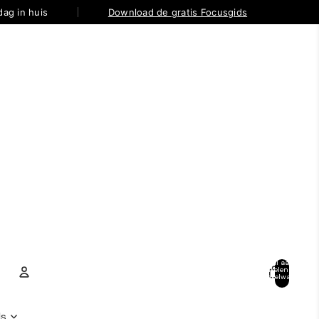
ag in huis
Download de gratis Focusgids
Totaal aantal
artikelen in
winkelwagen:
0
Account