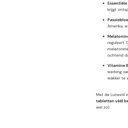
Essentiële
krijgt ont
Passieblo
Amerika, w
Melatonin
reguleert.
melatonineg
ochtend da
Vitamine 
werking va
wakker te 
Met de Lunestil in
tabletten véél b
wel zo).