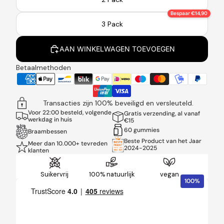
Bespaar €14,90
3 Pack
AAN WINKELWAGEN TOEVOEGEN
Betaalmethoden
Transacties zijn 100% beveiligd en versleuteld.
Voor 22:00 besteld, volgende
Gratis verzending, al vanaf
werkdag in huis
€15
60 gummies
Braambessen
Beste Product van het Jaar
Meer dan 10.000+ tevreden
2024-2025
klanten
Suikervrij
100% natuurlijk
vegan
100%