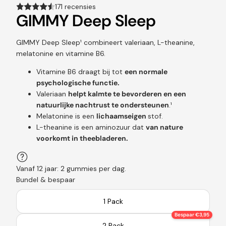
171 recensies
GIMMY Deep Sleep
GIMMY Deep Sleep¹ combineert valeriaan, L-theanine,
melatonine en vitamine B6.
Vitamine B6 draagt bij tot
een normale
psychologische functie.
Valeriaan
helpt kalmte te bevorderen en een
natuurlijke nachtrust te ondersteunen
.¹
Melatonine is een
lichaamseigen
stof.
L-theanine is een aminozuur dat
van nature
voorkomt in theebladeren.
Vanaf 12 jaar: 2 gummies per dag.
Bundel & bespaar
1 Pack
Bespaar €3,95
2 Pack