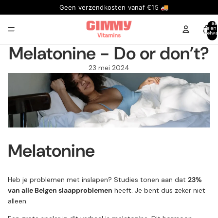
Geen verzendkosten vanaf €15 🚚
Totaal aa
artikelen
winkelwa
0
Melatonine - Do or don’t?
23 mei 2024
Melatonine
Heb je problemen met inslapen? Studies tonen aan dat
23%
van alle Belgen slaapproblemen
heeft. Je bent dus zeker niet
alleen.