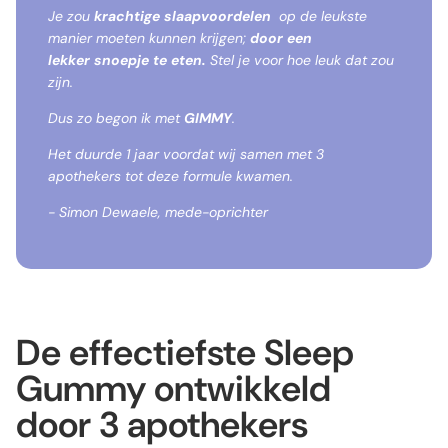
Je zou
krachtige slaapvoordelen
op de leukste
manier moeten kunnen krijgen;
door een
lekker snoepje te eten.
Stel je voor hoe leuk dat zou
zijn.
Dus zo begon ik met
GIMMY
.
Het duurde 1 jaar voordat wij samen met 3
apothekers tot deze formule kwamen.
- Simon Dewaele, mede-oprichter
De effectiefste Sleep
Gummy ontwikkeld
door 3 apothekers