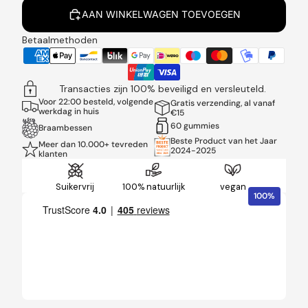
AAN WINKELWAGEN TOEVOEGEN
Betaalmethoden
Transacties zijn 100% beveiligd en versleuteld.
Voor 22:00 besteld, volgende
Gratis verzending, al vanaf
werkdag in huis
€15
60 gummies
Braambessen
Beste Product van het Jaar
Meer dan 10.000+ tevreden
2024-2025
klanten
Suikervrij
100% natuurlijk
vegan
100%