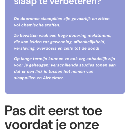
slaap te verbeteren?
De doorsnee slaappillen zijn gevaarlijk en zitten
vol chemische stoffen.
Ze bevatten vaak een hoge dosering melatonine,
die kan leiden tot gewenning, afhankelijkheid,
verslaving, overdosis en zelfs tot de dood!
Op lange termijn kunnen ze ook erg
schadelijk zijn
voor je geheugen
: verschillende studies tonen aan
dat er een link is tussen het nemen van
slaappillen en Alzheimer.
Pas dit eerst toe
voordat je onze