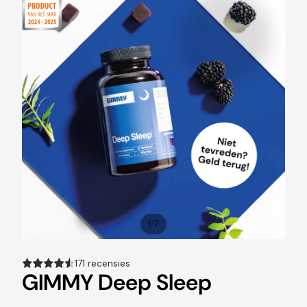
/
1
7
171 recensies
GIMMY Deep Sleep