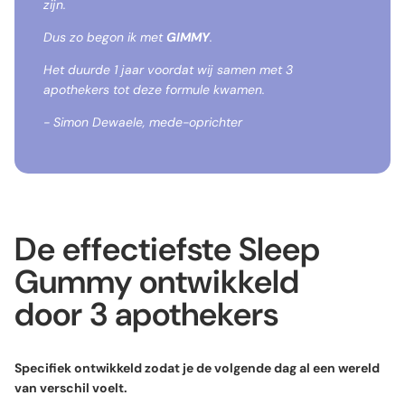
zijn.
Dus zo begon ik met
GIMMY
.
Het duurde 1 jaar voordat wij samen met 3
apothekers tot deze formule kwamen.
- Simon Dewaele, mede-oprichter
De effectiefste Sleep
Gummy ontwikkeld
door 3 apothekers
Specifiek ontwikkeld zodat je de volgende dag al een wereld
van verschil voelt.