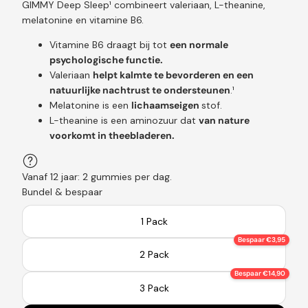
GIMMY Deep Sleep¹ combineert valeriaan, L-theanine,
melatonine en vitamine B6.
Vitamine B6 draagt bij tot
een normale
psychologische functie.
Valeriaan
helpt kalmte te bevorderen en een
natuurlijke nachtrust te ondersteunen
.¹
Melatonine is een
lichaamseigen
stof.
L-theanine is een aminozuur dat
van nature
voorkomt in theebladeren.
Vanaf 12 jaar: 2 gummies per dag.
Bundel & bespaar
1 Pack
Bespaar €3,95
2 Pack
Bespaar €14,90
3 Pack