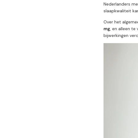
Nederlanders mel
slaapkwaliteit k
Over het algeme
mg
, en alleen t
bijwerkingen ver