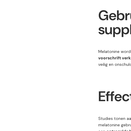
Gebru
supp
Melatonine wordt
voorschrift verk
veilig en onschul
Effec
Studies tonen a
melatonine gebrui