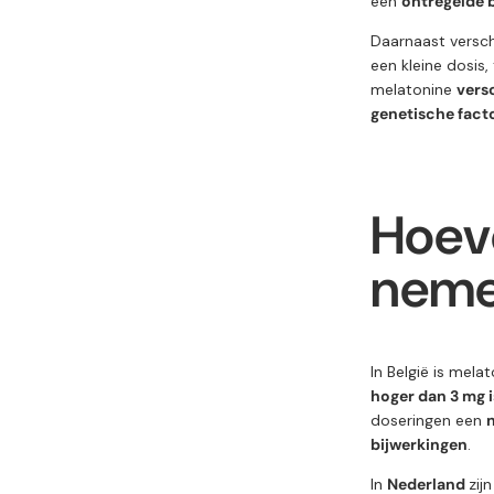
een
ontregelde b
Daarnaast versch
een kleine dosis,
melatonine
vers
genetische facto
Hoev
nem
In België is mela
hoger dan 3 mg i
doseringen een
n
bijwerkingen
.
In
Nederland
zij