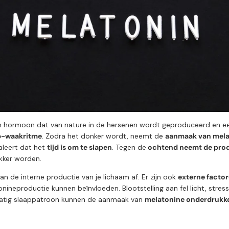
n hormoon dat van nature in de hersenen wordt geproduceerd en een
p-waakritme
. Zodra het donker wordt, neemt de
aanmaak van mela
aleert dat het
tijd is om te slapen
. Tegen de
ochtend neemt de produ
ker worden.
van de interne productie van je lichaam af. Er zijn ook
externe facto
onineproductie kunnen beïnvloeden. Blootstelling aan fel licht, stres
atig slaappatroon kunnen de aanmaak van
melatonine onderdrukk