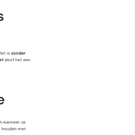
s
Het is
zonder
jkt
alsof het een
e
n
wanneer ze
d houden met