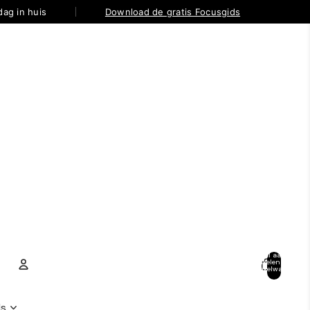
ag in huis
Download de gratis Focusgids
Totaal aantal
artikelen in
winkelwagen:
0
Account