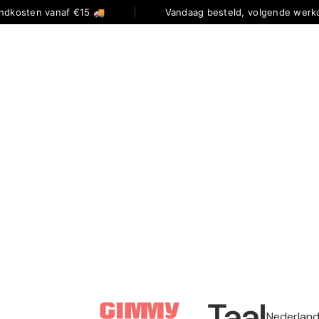
ndkosten vanaf €15 🚚
Vandaag besteld, volgende werkd
Taal