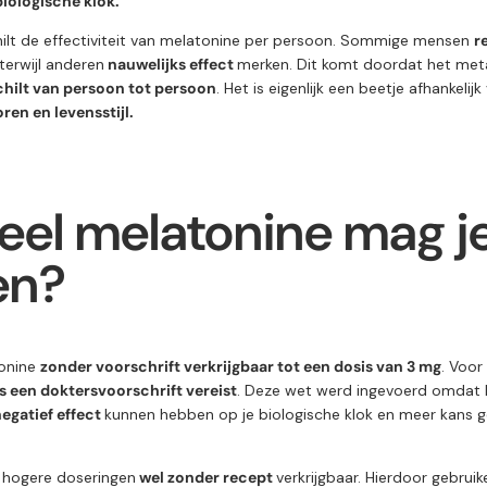
iologische klok.
ilt de effectiviteit van melatonine per persoon. Sommige mensen
r
 terwijl anderen
nauwelijks effect
merken. Dit komt doordat het met
chilt van persoon tot persoon
. Het is eigenlijk een beetje afhankelijk
ren en levensstijl.
eel melatonine mag j
en?
tonine
zonder voorschrift verkrijgbaar tot een dosis van 3 mg
. Voor
s een doktersvoorschrift vereist
. Deze wet werd ingevoerd omdat
egatief effect
kunnen hebben op je biologische klok en meer kans 
n hogere doseringen
wel zonder recept
verkrijgbaar. Hierdoor gebrui