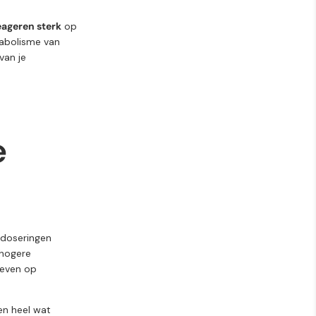
eageren sterk
op
abolisme van
 van je
e
 doseringen
 hogere
geven op
ken heel wat