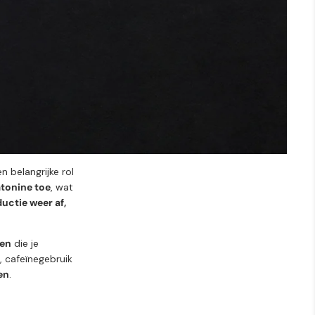
 belangrijke rol
tonine toe
, wat
ctie weer af,
ren
die je
s, cafeïnegebruik
en
.