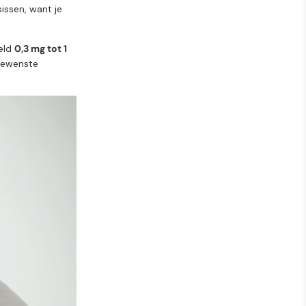
issen, want je
eld
0,3 mg tot 1
ngewenste