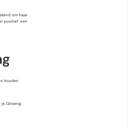
ekend
om
haar
er
positief:
een
ng
te
houden:
t
je G
inseng