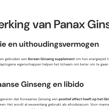
erking
van
Panax
Gin
ie
en u
ithoudingsvermogen
en gebruiken een
Korean
Ginseng
supplement
om hun energiepeil 
daptogene
eigenschappen
helpen
het
lichaam
om
beter
om
te
gaa
aanse
Ginseng
en l
ibido
ggereren
dat
Koreaanse
Ginseng
een
positief
effect
heeft
op
het
lib
wen.
Het
wordt
al
eeuwenlang
gebruikt
als
afrodisiacum.
Voor
mann