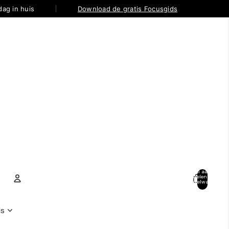
ag in huis
Download de gratis Focusgids
Totaal aantal
artikelen in
winkelwagen:
0
Account
ANDERE INLOGOPTIES