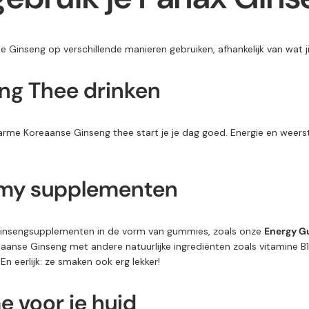
se
Ginseng
op
verschillende
manieren
gebruiken,
afhankelijk
van
wat
j
eng
Thee
drinken
arme
Koreaanse
Ginseng
thee
start je je dag goed
.
Energie en
weers
my supplementen
inseng
supplementen
in
de
vorm
van
gummies,
zoals
onze
Energy
G
eaanse
Ginseng
met
andere
natuurlijke
ingrediënten
zoals
vitamine
B
.
En
eerlijk:
ze
smaken
ook erg
lekker!
me
voor
je
huid