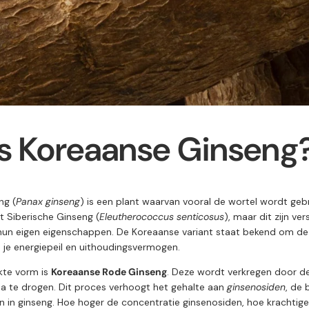
is
Koreaanse
Ginseng
ng (
Panax
ginseng
)
is
een
plant
waarvan
vooral
de
wortel
wordt
geb
t
Siberische
Ginseng (
Eleutherococcus
senticosus
),
maar
dit
zijn
ver
hun
eigen
eigenschappen.
De
Koreaanse
variant
staat
bekend
om
d
 je
energiepeil en
uithoudingsvermogen.
kte
vorm
is
Koreaanse
Rode
Ginseng
.
Deze
wordt
verkregen
door
d
na
te
drogen.
Dit
proces
verhoogt
het
gehalte
aan
ginsenosiden
,
de
en
in
ginseng.
Hoe
hoger
de
concentratie
ginsenosiden,
hoe
krachtig