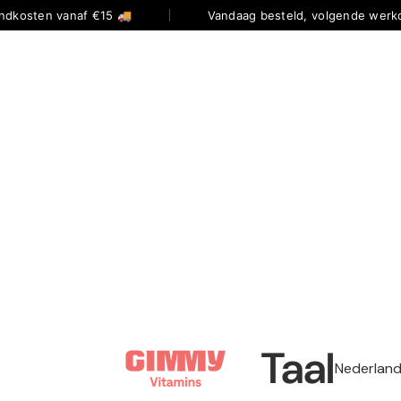
ndkosten vanaf €15 🚚
Vandaag besteld, volgende werkd
Taal