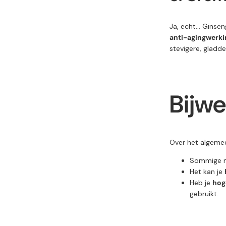
Ja,
echt... G
insen
anti-
aging
werki
stevigere,
gladd
Bijw
Over
het
algeme
Sommige
Het
kan
je
Heb
je
ho
gebruikt.