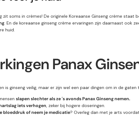
g zit soms
in
crèmes!
De
originele
Koreaanse
Ginseng c
rème
staat
b
ng
.
En
de
koreaanse
ginseng
crème
ervaringen
zijn daarnaast ook
ze
ere
huid.
erkingen Panax Ginse
en
is
ginseng
veilig,
maar
er
zijn
wel
een
paar
dingen
om
in
de
gaten
mensen
slapen
slechter
als
ze 's avonds Panax Gi
nseng
nemen.
hartslag
iets
verhogen
,
zeker
bij
hogere
doseringen.
ge
bloeddruk
of
neem
je
medicatie
?
Overleg
dan
met
je
arts
voorda