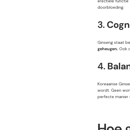
erectiele
functie
doorbloeding.
3.
Cogni
Ginseng
staat
b
geheugen.
Ook
4.
Bala
Koreaanse
Gins
wordt. Geen wond
perfecte manier
Hoe