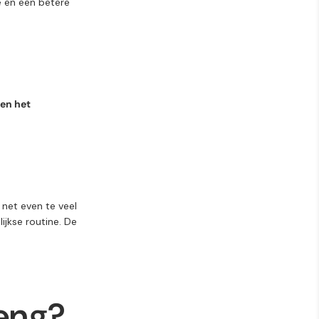
e
en een
betere
en het
s net even te veel
jkse routine. De
eng
?