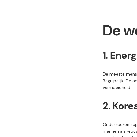
De w
1.
Energ
De
meeste mens
Begrijpelijk!
De
a
vermoeidheid.
2.
Kore
Onderzoeken
su
mannen
als
vrou