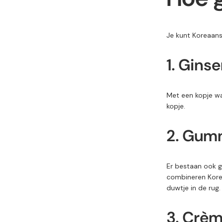
Je
kunt
Koreaan
1. Gins
Met een
kopje
w
kopje.
2. Gum
Er bestaan ook
g
combineren
Kor
duwtje in de rug
3.
Crè