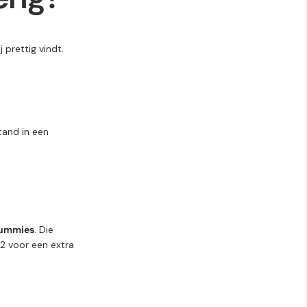
ij
prettig
vindt.
tand
in
een
ummies
.
Die
12
voor
een
extra