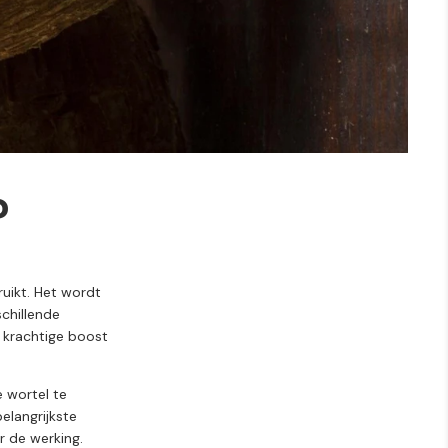
?
ruikt.
Het
wordt
schillende
e
krachtige boost
e
wortel
te
belangrijkste
er
de
werking.