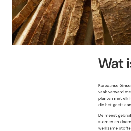
Wat
Koreaanse
Ginse
vaak
verward
me
planten
met
elk
die het geeft aan
De
meest
gebrui
stomen
en
daar
werkzame
stoff