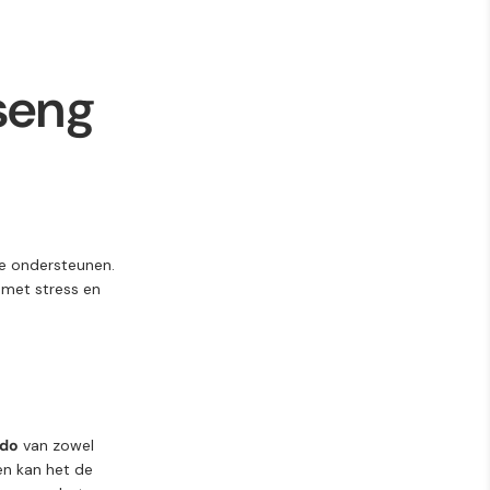
seng
te ondersteunen
.
n
met
stress
en
ido
van
zowel
en
kan
het
de