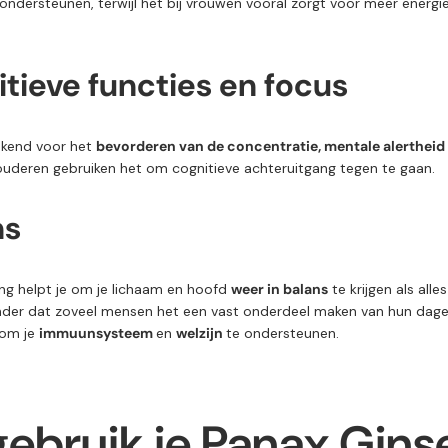
ondersteunen,
terwijl
het
bij
vrouwen
vooral
zorgt
voor
meer
energi
tieve f
uncties
en f
ocus
ekend
voor
het
bevorderen
van
de
concentratie,
mentale
alertheid
ouderen
gebruiken
het
om
cognitieve
achteruitgang
tegen
te
gaan.
ns
eng
helpt je om je lichaam en hoofd
weer in balans
te krijgen als alle
er dat zoveel mensen het een vast onderdeel maken van hun dageli
 om je
immuunsysteem
en
welzijn
te ondersteunen.
gebruik
je
Panax
Gins